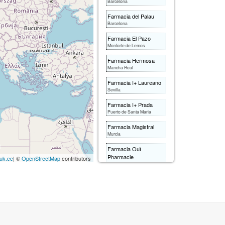
Barcelona
Farmacia del Palau
Barcelona
Farmacia El Pazo
Monforte de Lemos
Farmacia Hermosa
Mancha Real
Farmacia I+ Laureano
Sevilla
Farmacia I+ Prada
Puerto de Santa Maria
Farmacia Magistral
Murcia
Farmacia Ouì
Pharmacie
uk.cc
| ©
OpenStreetMap
contributors
Madrid
Farmacia S'ana
Madrid
Hotel 54 Barceloneta
Barceloneta
Hotel Acta Voraport