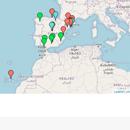
Leaflet
|
zh