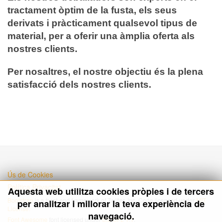
tractament òptim de la fusta, els seus
derivats i pràcticament qualsevol tipus de
material, per a oferir una àmplia oferta als
nostres clients.
Per nosaltres, el nostre objectiu és la plena
satisfacció dels nostres clients.
Ús de Cookies
Política Privacitat
Aquesta web utilitza cookies pròpies i de tercers
Bootstrap
is a front-end framework of Twitter, Inc. Code licensed under
MIT
per analitzar i millorar la teva experiència de
License.
navegació.
Font Awesome
font licensed under
SIL OFL 1.1
.